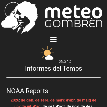
28,3 °C
Informes del Temps
NOAA Reports
2026
:
de gen.
de febr.
de març
d’abr.
de maig
de
juny
de jul.
d’ag.
de set.
d’oct.
de nov.
de des.