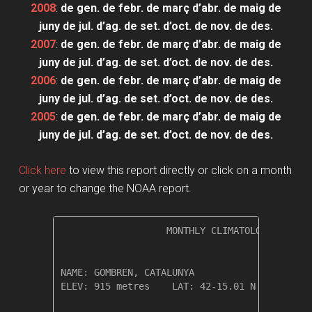
2008
:
de gen.
de febr.
de març
d’abr.
de maig
de
juny
de jul.
d’ag.
de set.
d’oct.
de nov.
de des.
2007
:
de gen.
de febr.
de març
d’abr.
de maig
de
juny
de jul.
d’ag.
de set.
d’oct.
de nov.
de des.
2006
:
de gen.
de febr.
de març
d’abr.
de maig
de
juny
de jul.
d’ag.
de set.
d’oct.
de nov.
de des.
2005
:
de gen.
de febr.
de març
d’abr.
de maig
de
juny
de jul.
d’ag.
de set.
d’oct.
de nov.
de des.
Click here
to view this report directly or click on a month
or year to change the NOAA report.
                   MONTHLY CLIMATOLOGICAL SUM
NAME: GOMBREN, CATALUNYA                  

ELEV: 915 metres    LAT: 42-15.01 N    LONG: 