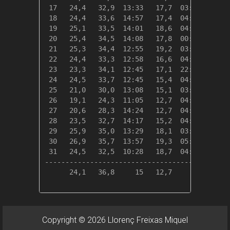
 17   24,4   32,9  13:33   17,7  03:58    0,0
 18   24,4   33,6  14:57   17,4  04:52    0,0
 19   25,1   33,5  14:01   18,6  04:50    0,0
 20   25,4   34,5  14:08   17,8  00:55    0,0
 21   25,3   34,4  12:55   19,2  03:29    0,0
 22   24,4   33,3  12:58   16,6  04:41    0,0
 23   23,3   34,1  12:45   17,1  22:06    0,0
 24   24,5   33,7  12:45   15,4  04:10    0,0
 25   21,0   30,0  13:08   15,1  03:38    0,0
 26   19,1   24,3  11:05   12,7  04:55    0,0
 27   20,6   28,3  14:24   12,7  04:39    0,0
 28   23,5   32,7  14:17   15,2  04:46    0,0
 29   25,9   35,0  13:29   18,1  03:41    0,0
 30   26,9   35,7  13:57   19,3  05:26    0,0
 31   24,5   32,5  10:28   18,7  04:20    0,0
---------------------------------------------
      24,1   36,8     15   12,7     27    0,0
Copyright © 2026 Llorenç Freixas Miquel