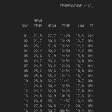
                   TEMPERATURE (°C), RAIN (mm
                                         HEAT
      MEAN                               DEG 
DAY   TEMP   HIGH   TIME    LOW   TIME   DAYS
---------------------------------------------
 01   21,5   27,7  11:29   15,3  22:46    0,0
 02   21,7   30,3  13:48   12,7  03:57    0,0
 03   23,1   31,8  13:34   14,4  03:03    0,0
 04   22,4   30,2  13:50   14,2  05:14    0,0
 05   23,6   31,9  14:34   15,8  04:17    0,0
 06   24,7   33,2  13:54   16,8  03:24    0,0
 07   24,5   33,2  12:26   18,1  04:05    0,0
 08   25,2   35,6  12:54   18,8  03:35    0,0
 09   25,8   35,2  12:14   18,1  04:27    0,0
 10   25,0   32,7  11:41   18,7  00:55    0,0
 11   23,6   30,4  13:53   17,8  05:12    0,0
 12   24,4   32,8  13:23   17,8  04:49    0,0
 13   24,8   32,9  10:18   17,3  01:58    0,0
 14   26,0   35,1  11:57   16,4  05:24    0,0
 15   27,8   36,8  11:12   20,1  05:05    0,0
 16   24,9   30,7  08:54   19,4  04:15    0,0