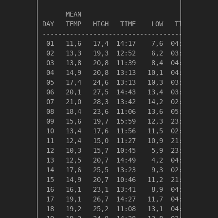
                                         HEAT
      MEAN                               DEG 
DAY   TEMP   HIGH   TIME    LOW   TIME   DAYS
---------------------------------------------
 01   11,6   17,4  14:17    7,6  04:06    6,7
 02   13,3   19,3  12:52    6,2  03:30    5,0
 03   13,8   20,8  11:39    8,4  04:34    4,6
 04   14,9   20,8  13:13   10,1  04:32    3,5
 05   17,4   24,6  13:13   10,3  03:40    1,0
 06   20,1   27,5  14:43   13,4  03:47    0,0
 07   21,0   28,3  13:42   14,2  02:17    0,0
 08   18,4   23,6  11:06   13,6  05:56    0,0
 09   15,6   19,7  15:59   12,3  23:44    2,8
 10   13,4   17,6  11:56   11,5  02:53    5,0
 11   12,4   15,0  11:27   10,9  21:39    5,9
 12   10,3   15,7  10:45    5,9  23:55    8,0
 13   12,5   20,7  14:49    4,2  04:55    5,9
 14   17,6   25,5  13:23    9,3  02:49    0,8
 15   14,9   20,7  10:46   11,2  21:08    3,4
 16   16,1   23,1  13:41    8,9  04:22    2,2
 17   19,1   26,7  14:27   11,7  04:04    0,0
 18   19,2   25,2  11:08   13,1  04:38    0,0