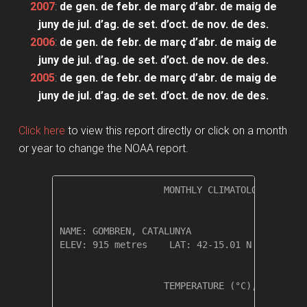
2007
:
de gen.
de febr.
de març
d’abr.
de maig
de
juny
de jul.
d’ag.
de set.
d’oct.
de nov.
de des.
2006
:
de gen.
de febr.
de març
d’abr.
de maig
de
juny
de jul.
d’ag.
de set.
d’oct.
de nov.
de des.
2005
:
de gen.
de febr.
de març
d’abr.
de maig
de
juny
de jul.
d’ag.
de set.
d’oct.
de nov.
de des.
Click here
to view this report directly or click on a month
or year to change the NOAA report.
                   MONTHLY CLIMATOLOGICAL SUM
NAME: GOMBREN, CATALUNYA                  

ELEV: 915 metres    LAT: 42-15.01 N    LONG: 
                   TEMPERATURE (°C), RAIN (mm